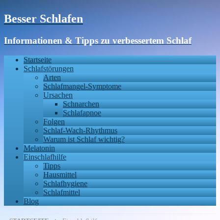
Besser Schlafen
Informationen & Tipps zu verbessertem Schlaf
Startseite
Schlafstörungen
Arten
Schlafmangel-Symptome
Ursachen
Schnarchen
Schlafapnoe
Folgen
Schlaf-Wach-Rhythmus
Warum ist Schlaf wichtig?
Melatonin
Einschlafhilfe
Tipps
Hausmittel
Schlafhygiene
Schlafmittel
Blog