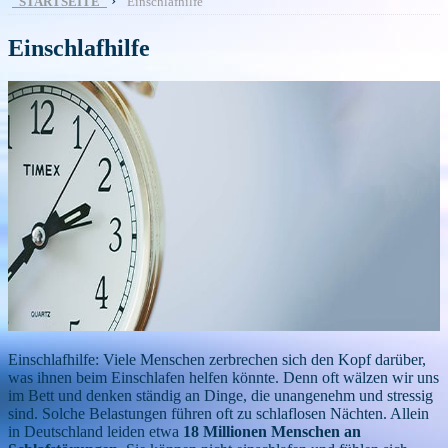
›
STARTSEITE
Einschlafhilfe
Einschlafhilfe
Einschlafhilfe: Viele Menschen zerbrechen sich den Kopf darüber,
was ihnen beim Einschlafen helfen könnte. Denn oft wälzen wir uns
im Bett und denken ständig an Dinge, die unangenehm und stressig
sind. Solche Belastungen führen oft zu schlaflosen Nächten. Allein
in Deutschland leiden etwa
18 Millionen Menschen an