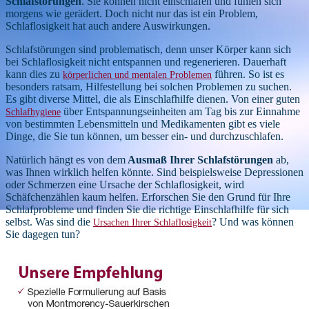
Schlafstörungen
. Sie können nicht einschlafen und fühlen sich
morgens wie gerädert. Doch nicht nur das ist ein Problem,
Schlaflosigkeit hat auch andere Auswirkungen.
Schlafstörungen sind problematisch, denn unser Körper kann sich
bei Schlaflosigkeit nicht entspannen und regenerieren. Dauerhaft
kann dies zu
führen. So ist es
körperlichen und mentalen Problemen
besonders ratsam, Hilfestellung bei solchen Problemen zu suchen.
Es gibt diverse Mittel, die als Einschlafhilfe dienen. Von einer guten
über Entspannungseinheiten am Tag bis zur Einnahme
Schlafhygiene
von bestimmten Lebensmitteln und Medikamenten gibt es viele
Dinge, die Sie tun können, um besser ein- und durchzuschlafen.
Natürlich hängt es von dem
Ausmaß Ihrer Schlafstörungen
ab,
was Ihnen wirklich helfen könnte. Sind beispielsweise Depressionen
oder Schmerzen eine Ursache der Schlaflosigkeit, wird
Schäfchenzählen kaum helfen. Erforschen Sie den Grund für Ihre
Schlafprobleme und finden Sie die richtige Einschlafhilfe für sich
selbst. Was sind die
? Und was können
Ursachen Ihrer Schlaflosigkeit
Sie dagegen tun?