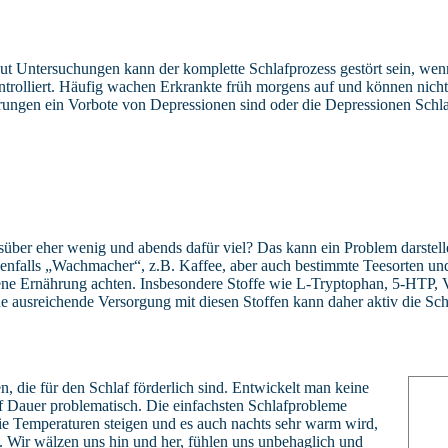
ut Untersuchungen kann der komplette Schlafprozess gestört sein, wenn
trolliert. Häufig wachen Erkrankte früh morgens auf und können nicht
örungen ein Vorbote von Depressionen sind oder die Depressionen Schla
über eher wenig und abends dafür viel? Das kann ein Problem darstel
enfalls „Wachmacher“, z.B. Kaffee, aber auch bestimmte Teesorten un
gene Ernährung achten. Insbesondere Stoffe wie L-Tryptophan, 5-HTP, 
e ausreichende Versorgung mit diesen Stoffen kann daher aktiv die Schl
n, die für den Schlaf förderlich sind. Entwickelt man keine
f Dauer problematisch. Die einfachsten Schlafprobleme
 Temperaturen steigen und es auch nachts sehr warm wird,
n. Wir wälzen uns hin und her, fühlen uns unbehaglich und