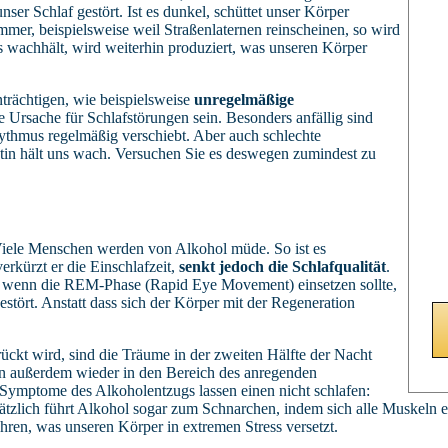
unser Schlaf gestört. Ist es dunkel, schüttet unser Körper
immer, beispielsweise weil Straßenlaternen reinscheinen, so wird
s wachhält, wird weiterhin produziert, was unseren Körper
rächtigen, wie beispielsweise
unregelmäßige
ne Ursache für Schlafstörungen sein. Besonders anfällig sind
hythmus regelmäßig verschiebt. Aber auch schlechte
in hält uns wach. Versuchen Sie es deswegen zumindest zu
Viele Menschen werden von Alkohol müde. So ist es
erkürzt er die Einschlafzeit,
senkt jedoch die Schlafqualität
.
s, wenn die REM-Phase (Rapid Eye Movement) einsetzen sollte,
estört. Anstatt dass sich der Körper mit der Regeneration
kt wird, sind die Träume in der zweiten Hälfte der Nacht
n außerdem wieder in den Bereich des anregenden
 Symptome des Alkoholentzugs lassen einen nicht schlafen:
zlich führt Alkohol sogar zum Schnarchen, indem sich alle Muskeln e
hren, was unseren Körper in extremen Stress versetzt.