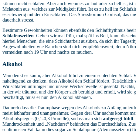
können nicht schlafen. Aber auch wenn es zu laut oder zu hell ist, ist 
Melatonin aus, welches zur Müdigkeit führt. Ist es zu hell im Schlafz
es schwierig mit dem Einschlafen. Das Stresshormon Cortisol, das un
dauerhaft stresst.
Bestimmte Gewohnheiten können ebenfalls den Schlafrhythmus beeint
Schlafenszeiten
. Gehen wir mal früh, mal spät ins Bett, kann dies ei
hierbei Menschen, die eine Schichtarbeit ausüben, da sich ihr Tagesr
Angewohnheiten wie Rauchen sind nicht empfehlenswert, denn Nikot
vermeiden nach 19 Uhr und nachts zu rauchen.
Alkohol
Man denkt es kaum, aber Alkohol führt zu einem schlechten Schlaf. 
naheliegend zu denken, dass Alkohol den Schlaf fördert. Tatsächlich v
Wir schlafen unruhiger und unsere Weckschwelle ist gesenkt. Nacht
in der wir träumen und der Körper sich beruhigt und erholt, wird sie g
beschäftigt, muss er nun den Alkohol abbauen.
Dadurch dass die Traumphase wegen des Alkohols zu Anfang unterdrüc
meist lebhafter und unangenehmer. Gegen drei Uhr nachts kommt ma
Alkoholspiegels (0,1-0,3 Promille), sodass man sich
aufgeregt fühlt
.
Mundtrockenheit und „Nachdurst“ behindern das Durchschlafen. Zusät
schlimmsten Fall kann dies sogar zu Schlafapnoe (Atemaussetzern) fü