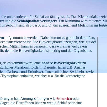
, die unter anderem für Schlaf zuständig ist, ab. Das Kleinkindalter 
ürzt und die
Schlafqualität verringert
. Ein Minimum wird mit etwa Mitt
afumgebung sind also das A und O, um ausreichend Melatonin im fortge
orm
aufgenommen werden. Dabei kommt es gar nicht darauf an,
it ausreichend ist. Die Bioverfügbarkeit zeigt an, wie gut der
schen Mitteln kann es passieren, dass wir zwar viel davon
offt, denn die Bioverfügbarkeit ist niedrig und der Organismus
 da es vermutet wird, eine
höhere Bioverfügbarkeit
zu
ürliches Melatonin fördern. Darunter fallen z.B. Ananas,
zien, Cashews und Erdnüsse), Trockenfrüchte, Zwiebeln sowie
-Tryptophan enthalten, welches u.a. für die körpereigene
störungen hat. Atmungsstörungen wie
oder
Schnarchen
klagen die Betroffenen über zu wenig Schlaf oder eine