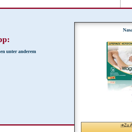
Nasa
pp:
en unter anderem
➔Zu 