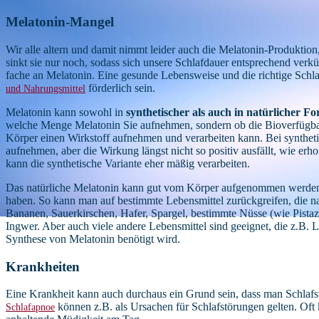
Melatonin-Mangel
Wir alle altern und damit nimmt leider auch die Melatonin-Produktion
sinkt sie nur noch, sodass sich unsere Schlafdauer entsprechend verk
fache an Melatonin. Eine gesunde Lebensweise und die richtige Schl
förderlich sein.
und Nahrungsmittel
Melatonin kann sowohl in
synthetischer als auch in natürlicher F
welche Menge Melatonin Sie aufnehmen, sondern ob die Bioverfügbarke
Körper einen Wirkstoff aufnehmen und verarbeiten kann. Bei syntheti
aufnehmen, aber die Wirkung längst nicht so positiv ausfällt, wie erh
kann die synthetische Variante eher mäßig verarbeiten.
Das natürliche Melatonin kann gut vom Körper aufgenommen werden,
haben. So kann man auf bestimmte Lebensmittel zurückgreifen, die nat
Bananen, Sauerkirschen, Hafer, Spargel, bestimmte Nüsse (wie Pista
Ingwer. Aber auch viele andere Lebensmittel sind geeignet, die z.B. L
Synthese von Melatonin benötigt wird.
Krankheiten
Eine Krankheit kann auch durchaus ein Grund sein, dass man Schlaf
können z.B. als Ursachen für Schlafstörungen gelten. Oft 
Schlafapnoe