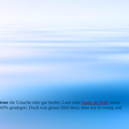
leme
die Ursache oder gar beides. Laut einer
haben
Studie der DAK
m 60% gestiegen. Doch was genau führt dazu, dass wir so wenig und