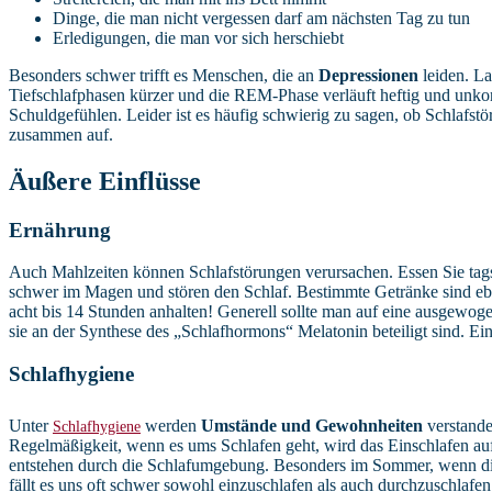
Dinge, die man nicht vergessen darf am nächsten Tag zu tun
Erledigungen, die man vor sich herschiebt
Besonders schwer trifft es Menschen, die an
Depressionen
leiden. La
Tiefschlafphasen kürzer und die REM-Phase verläuft heftig und unkon
Schuldgefühlen. Leider ist es häufig schwierig zu sagen, ob Schlafst
zusammen auf.
Äußere Einflüsse
Ernährung
Auch Mahlzeiten können Schlafstörungen verursachen. Essen Sie tags
schwer im Magen und stören den Schlaf. Bestimmte Getränke sind eb
acht bis 14 Stunden anhalten! Generell sollte man auf eine ausgewo
sie an der Synthese des „Schlafhormons“ Melatonin beteiligt sind. Ein
Schlafhygiene
Unter
werden
Umstände und Gewohnheiten
verstande
Schlafhygiene
Regelmäßigkeit, wenn es ums Schlafen geht, wird das Einschlafen au
entstehen durch die Schlafumgebung. Besonders im Sommer, wenn die
fällt es uns oft schwer sowohl einzuschlafen als auch durchzuschlafe