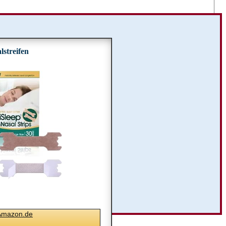
➔Zu Amazon.de
lstreifen
Anzeige
Amazon.de