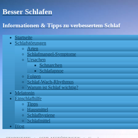
Besser Schlafen
Informationen & Tipps zu verbessertem Schlaf
Startseite
Schlafstörungen
Arten
Schlafmangel-Symptome
Ursachen
Schnarchen
Schlafapnoe
Folgen
Schlaf-Wach-Rhythmus
Warum ist Schlaf wichtig?
Melatonin
Einschlafhilfe
Tipps
Hausmittel
Schlafhygiene
Schlafmittel
Blog