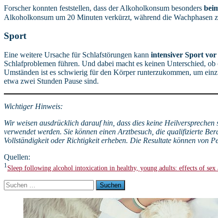
Forscher konnten feststellen, dass der Alkoholkonsum besonders
bei
Alkoholkonsum um 20 Minuten verkürzt, während die Wachphasen
Sport
Eine weitere Ursache für Schlafstörungen kann
intensiver Sport vo
Schlafproblemen führen. Und dabei macht es keinen Unterschied, ob es
Umständen ist es schwierig für den Körper runterzukommen, um einzu
etwa zwei Stunden Pause sind.
Wichtiger Hinweis:
Wir weisen ausdrücklich darauf hin, dass dies keine Heilversprechen 
verwendet werden. Sie können einen Arztbesuch, die qualifizierte Bera
Vollständigkeit oder Richtigkeit erheben. Die Resultate können von P
Quellen:
1
Sleep following alcohol intoxication in healthy, young adults: effects of sex
Suchen
nach: