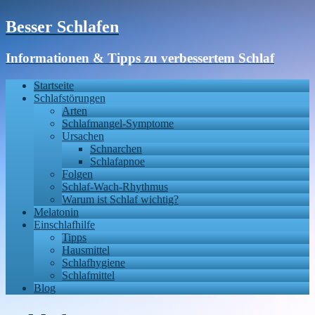
Besser Schlafen
Informationen & Tipps zu verbessertem Schlaf
Startseite
Schlafstörungen
Arten
Schlafmangel-Symptome
Ursachen
Schnarchen
Schlafapnoe
Folgen
Schlaf-Wach-Rhythmus
Warum ist Schlaf wichtig?
Melatonin
Einschlafhilfe
Tipps
Hausmittel
Schlafhygiene
Schlafmittel
Blog